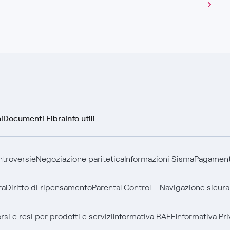
i
Documenti Fibra
Info utili
ontroversie
Negoziazione paritetica
Informazioni Sisma
Pagamenti
ra
Diritto di ripensamento
Parental Control – Navigazione sicura
si e resi per prodotti e servizi
Informativa RAEE
Informativa Pri