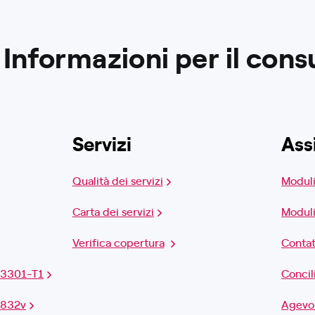
Informazioni per il con
Servizi
Ass
Qualità dei servizi
Moduli
Carta dei servizi
Moduli
Verifica copertura
Contat
X3301-T1
Concil
X832v
Agevol