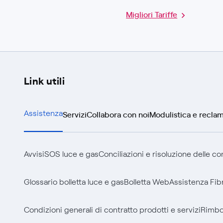
Migliori Tariffe
Link utili
Servizi
Collabora con noi
Modulistica e reclam
Assistenza
Avvisi
SOS luce e gas
Conciliazioni e risoluzione delle c
Glossario bolletta luce e gas
Bolletta Web
Assistenza Fib
Condizioni generali di contratto prodotti e servizi
Rimbor