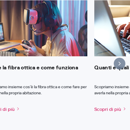
è la fibra ottica e come funziona
Quanti e quali 
amo insieme cos’è la fibra ottica e come fare per
Scopriamo insieme c
nella propria abitazione.
averla nella propria 
i di più
Scopri di più