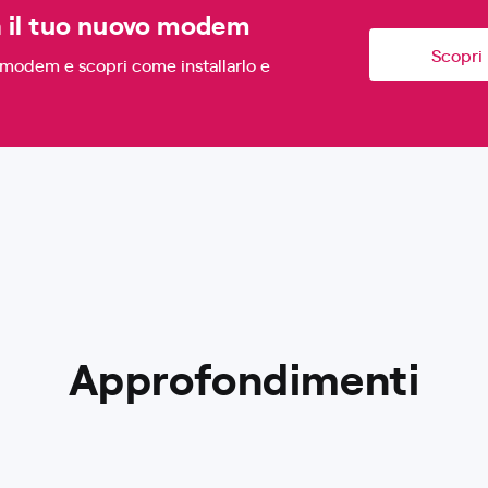
 il tuo nuovo modem
Scopri 
o modem e scopri come installarlo e
Approfondimenti