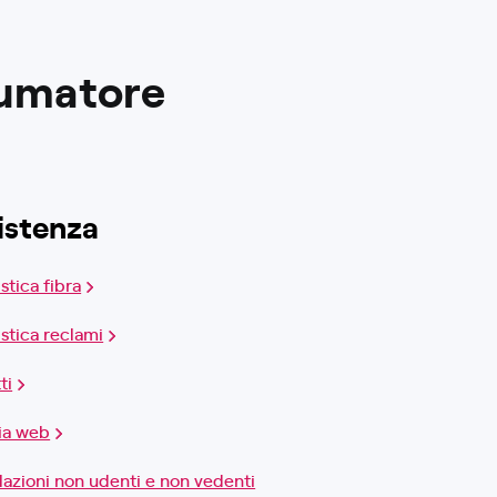
sumatore
istenza
stica fibra
stica reclami
ti
ia web
azioni non udenti e non vedenti