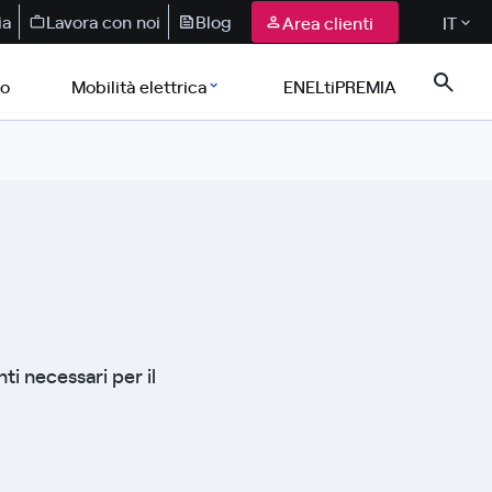
ia
Lavora con noi
Blog
Area clienti
IT
co
Mobilità elettrica
ENELtiPREMIA
nti necessari per il