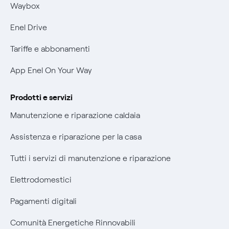
Mobilità Elettrica
Waybox
Informativa Privacy AI
Phishing e truffe online
Enel Drive
Verifica chi ti ha chiamato
Tariffe e abbonamenti
Agevolazione utenti con disabilità per offerte Fibra
App Enel On Your Way
Informativa RAEE
Prodotti e servizi
Manutenzione e riparazione caldaia
Assistenza e riparazione per la casa
Tutti i servizi di manutenzione e riparazione
Elettrodomestici
Pagamenti digitali
Comunità Energetiche Rinnovabili