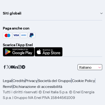
Siti globali
Enel Group
Paga anche con
Enel Green Power
Global Trading
Scarica l'App Enel
Global Procurement
Gridspertise
Open Innovability
seleziona
Italiano
una
lingua
Legal
Credits
Privacy
Società del Gruppo
Cookie Policy
con
Remit
Dichiarazione di accessibilità
le
frecce
Tutti i diritti riservati © Enel Italia S.p.a. © Enel Energia
e
S.p.a. | Gruppo IVA Enel P.IVA 15844561009
clicca