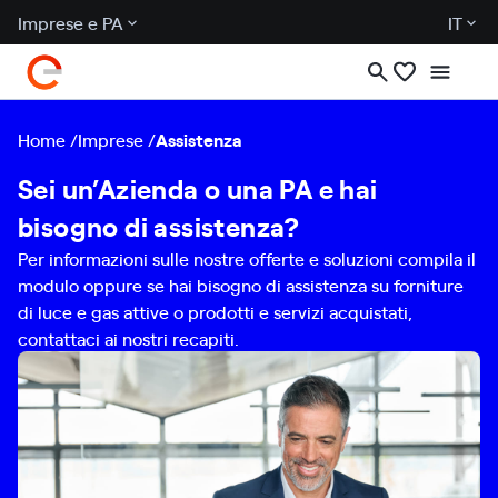
Imprese e PA
IT
Home
Imprese
Assistenza
Sei un’Azienda o una PA e hai
bisogno di assistenza?
Per informazioni sulle nostre offerte e soluzioni compila il
modulo oppure se hai bisogno di assistenza su forniture
di luce e gas attive o prodotti e servizi acquistati,
contattaci ai nostri recapiti.